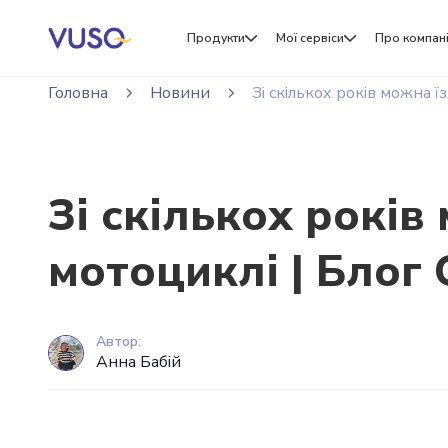
Продукти
Мої сервіси
Про компан
Головна
Новини
Зі скількох років можна 
Зі скількох років
мотоциклі | Блог
Автор:
Анна Бабій