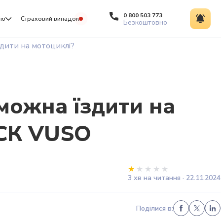
0 800 503 773
ію
Страховий випадок
Безкоштовно
їздити на мотоциклі?
 можна їздити на
 СК VUSO
3 хв на читання · 22.11.2024
Поділися в: