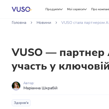
Продукти
Мої сервіси
Про компан
Головна
Новини
VUSO стала партнером A
VUSO — партнер 
участь у ключовій
Автор:
Маріанна Шкрабій
Здоров'я