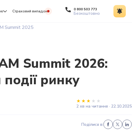
0 800 503 773
ію
Страховий випадок
Безкоштовно
M Summit 2025
AM Summit 2026:
 події ринку
2 хв на читання · 22.10.2025
Поділися в: