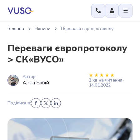
Головна
Новини
Переваги європротоколу
Переваги європротоколу
> СК«ВУСО»
Автор:
2 хв на читання ·
Анна Бабій
14.01.2022
Поділися в: