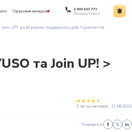
0 800 503 773
ію
Страховий випадок
Безкоштовно
oin UР!: розігруємо подарунки для турагентів
SO та Join UР! >
3 хв на читання · 11.08.2021
Поділися в: