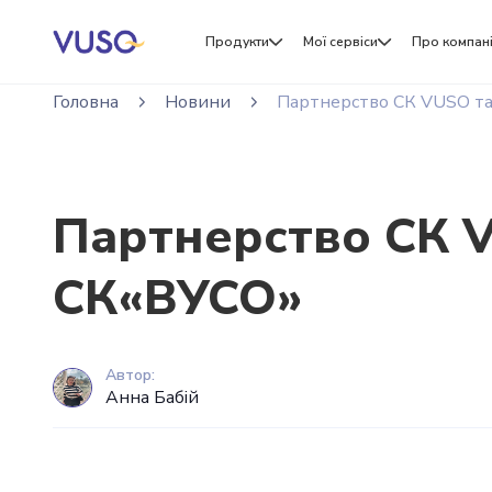
Продукти
Мої сервіси
Про компан
Головна
Новини
Партнерство СК VUSO та J
Партнерство СК VU
СК«ВУСО»
Автор:
Анна Бабій