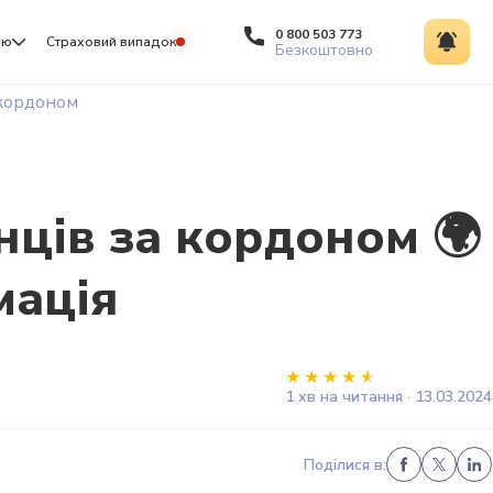
0 800 503 773
ію
Страховий випадок
Безкоштовно
 кордоном
нців за кордоном 🌍
мація
1 хв на читання · 13.03.2024
Поділися в: