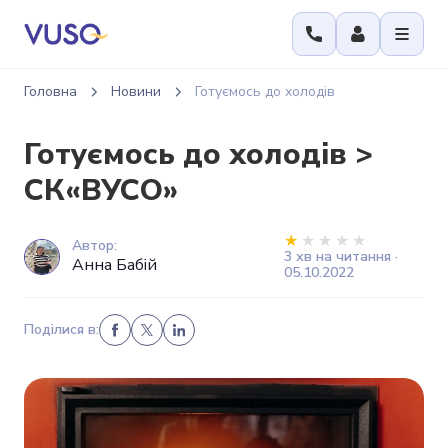
Головна
Новини
Готуємось до холодів
Готуємось до холодів >
СК«ВУСО»
Автор:
3 хв на читання ·
Анна Бабій
05.10.2022
Поділися в: