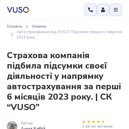
Головна
Новини
Автострахування від VUSO. Підсумки першого півріччя
2023 року
Страхова компанія
підбила підсумки своєї
діяльності у напрямку
автострахування за перші
6 місяців 2023 року. | СК
“VUSO”
Автор:
1 хв на читання ·
Анна Бабій