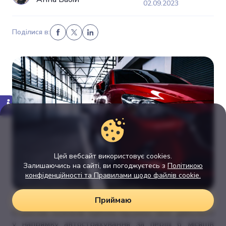
02.09.2023
Поділися в:
Цей вебсайт використовує cookies.
Залишаючись на сайті, ви погоджуєтесь з
Політикою
конфіденційності та Правилами щодо файлів cookie.
Приймаю
Страхова компанія підбила підсумки своєї діяльності
у напрямку автострахування за перші 6 місяців